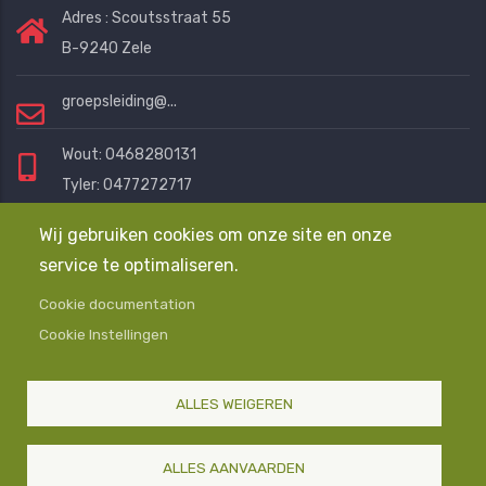
Adres : Scoutsstraat 55
B-9240 Zele
groepsleiding@...
Wout: 0468280131
Tyler: 0477272717
Eline: 0472401076
Wij gebruiken cookies om onze site en onze
service te optimaliseren.
Mail ons en we helpen je graag
Cookie documentation
Cookie Instellingen
Algemene Voorwaarden
Privacyverklaring
Contact
ALLES WEIGEREN
© Copyright
Scouts en Gidsen Zele
2025-2026. Alle
Rechten Voorbehouden
ALLES AANVAARDEN