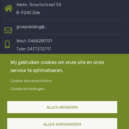
Adres : Scoutsstraat 55
B-9240 Zele
groepsleiding@...
Wout: 0468280131
Tyler: 0477272717
Eline: 0472401076
Wij gebruiken cookies om onze site en onze
service te optimaliseren.
Mail ons en we helpen je graag
Cookie documentation
Cookie Instellingen
Algemene Voorwaarden
Privacyverklaring
Contact
ALLES WEIGEREN
© Copyright
Scouts en Gidsen Zele
2025-2026. Alle
Rechten Voorbehouden
ALLES AANVAARDEN