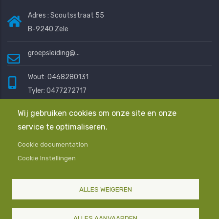
Adres : Scoutsstraat 55
B-9240 Zele
groepsleiding@...
Wout: 0468280131
Tyler: 0477272717
Eline: 0472401076
Wij gebruiken cookies om onze site en onze
service te optimaliseren.
Mail ons en we helpen je graag
Cookie documentation
Cookie Instellingen
Algemene Voorwaarden
Privacyverklaring
Contact
ALLES WEIGEREN
© Copyright
Scouts en Gidsen Zele
2025-2026. Alle
Rechten Voorbehouden
ALLES AANVAARDEN