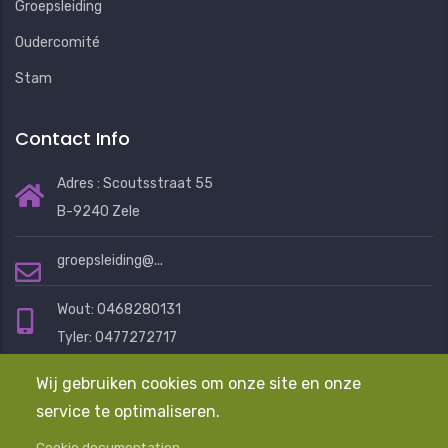
Groepsleiding
Oudercomité
Stam
Contact Info
Adres : Scoutsstraat 55
B-9240 Zele
groepsleiding@...
Wout: 0468280131
Tyler: 0477272717
Eline: 0472401076
Wij gebruiken cookies om onze site en onze
service te optimaliseren.
Mail ons en we helpen je graag
Cookie documentation