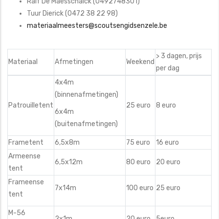
Ralf De Maesschalck (0492748301)
Tuur Dierick (0472 38 22 98)
materiaalmeesters@scoutsengidsenzele.be
> 3 dagen, prijs
Materiaal
Afmetingen
Weekend
per dag
4x4m
(binnenafmetingen)
Patrouilletent
25 euro
8 euro
6x4m
(buitenafmetingen)
Frametent
6,5x8m
75 euro
16 euro
Armeense
6,5x12m
80 euro
20 euro
tent
Frameense
7x14m
100 euro
25 euro
tent
M-56
2x1m
20 euro
5euro