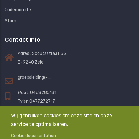
Oudercomité
Stam
Contact Info
Adres : Scoutsstraat 55
B-9240 Zele
groepsleiding@...
Wout: 0468280131
Tyler: 0477272717
Eline: 0472401076
Wij gebruiken cookies om onze site en onze
service te optimaliseren.
Mail ons en we helpen je graag
Cookie documentation